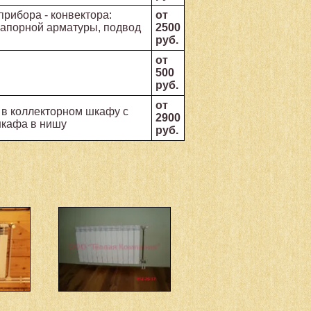
прибора - конвектора:
от
апорной арматуры, подвод
2500
руб.
от
500
руб.
от
 в коллекторном шкафу с
2900
шкафа в нишу
руб.