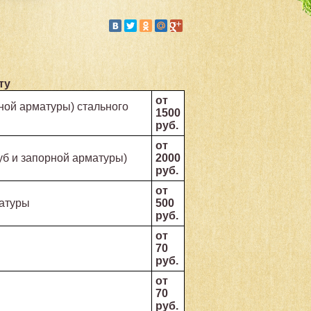
ту
от
ной арматуры) стального
1500
руб.
от
уб и запорной арматуры)
2000
руб.
от
атуры
500
руб.
от
70
руб.
от
70
руб.